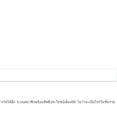
วัลได้อีก ระบบสมาชิกพร้อมสิทธิประโยชน์เต็มสปัก ไม่ว่าจะเป็นโปรโมชั่นราย