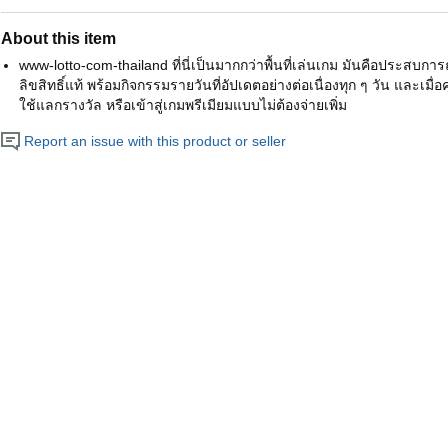
About this item
www-lotto-com-thailand ที่นี่เป็นมากกว่าพื้นที่เล่นเกม มันคือประสบกา
ลิขสิทธิ์แท้ พร้อมกิจกรรมรายวันที่อัปเดตอย่างต่อเนื่องทุก ๆ วัน และเมื่
ใช้แลกรางวัล หรือเข้าสู่เกมพรีเมียมแบบไม่ต้องจ่ายเพิ่ม
Report an issue with this product or seller