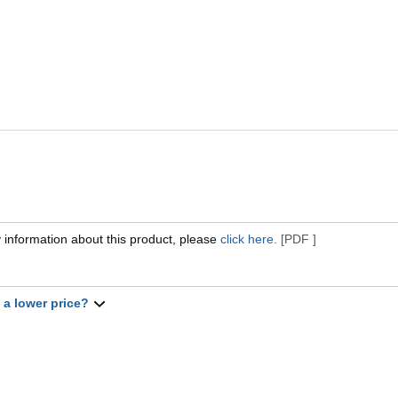
 information about this product, please
click here.
[PDF ]
t a lower price?