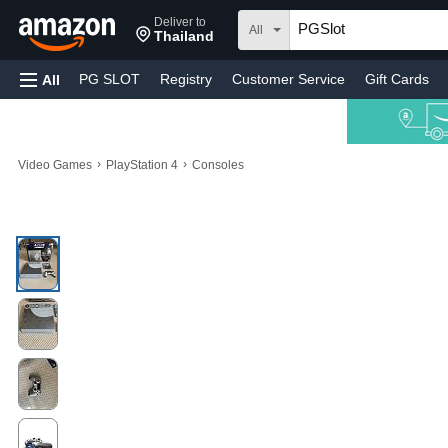
Deliver to
All
Thailand
PG SLOT
Registry
Customer Service
Gift Cards
All
›
›
Video Games
PlayStation 4
Consoles