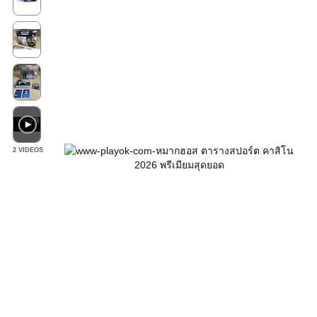
2 VIDEOS