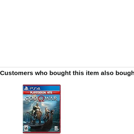
Customers who bought this item also bough