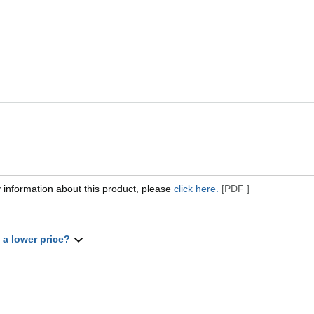
 information about this product, please
click here.
[PDF ]
t a lower price?