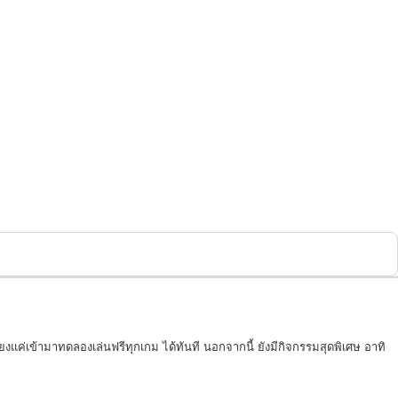
งแค่เข้ามาทดลองเล่นฟรีทุกเกม ได้ทันที นอกจากนี้ ยังมีกิจกรรมสุดพิเศษ อาทิ