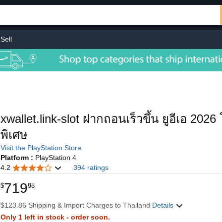
Sell
xwallet.link-slot ฝากถอนเร็วขึ้น ยูอีเอ 2026
พิเศษ
Visit the PlayStation Store
Platform :
PlayStation 4
4.2
394 ratings
719
$
98
$123.86 Shipping & Import Charges to Thailand
Details
Only 1 left in stock - order soon.