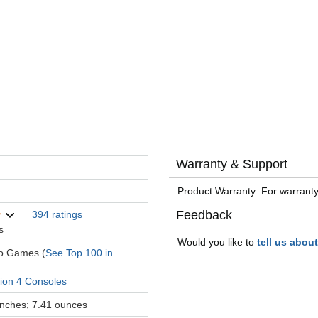
Warranty & Support
Product Warranty: For warranty
Feedback
394 ratings
s
Would you like to
tell us abou
eo Games (
See Top 100 in
tion 4 Consoles
 inches; 7.41 ounces