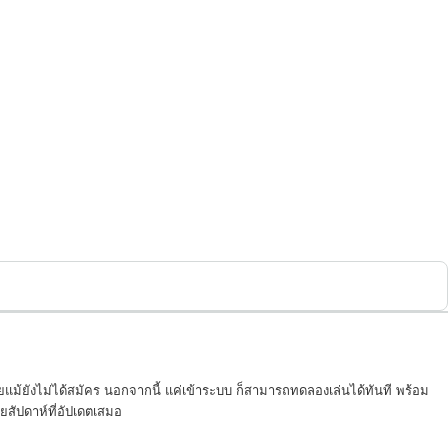
ายแม้ยังไม่ได้สมัคร นอกจากนี้ แค่เข้าระบบ ก็สามารถทดลองเล่นได้ทันที พร้อม
ยสัปดาห์ที่อัปเดตเสมอ