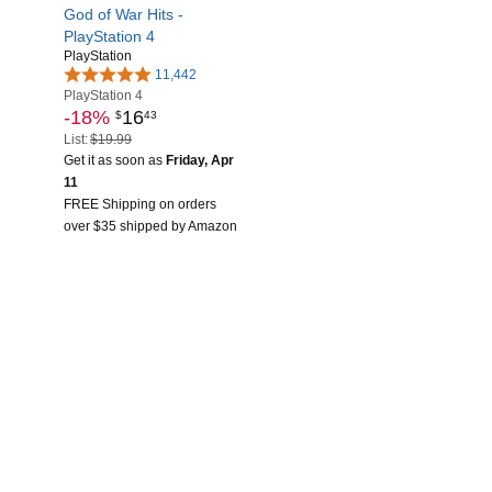
God of War Hits -
PlayStation 4
PlayStation
11,442
PlayStation 4
-18%
16
$
43
List:
$19.99
Get it as soon as
Friday, Apr
11
FREE Shipping on orders
over $35 shipped by Amazon