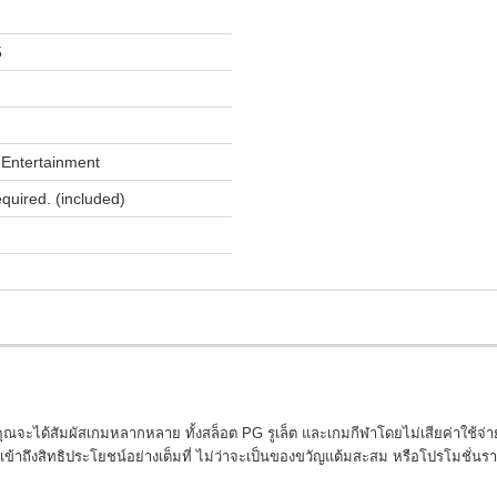
5
Entertainment
equired. (included)
 คุณจะได้สัมผัสเกมหลากหลาย ทั้งสล็อต PG รูเล็ต และเกมกีฬาโดยไม่เสียค่าใช้จ่
าถึงสิทธิประโยชน์อย่างเต็มที่ ไม่ว่าจะเป็นของขวัญแต้มสะสม หรือโปรโมชั่นรา