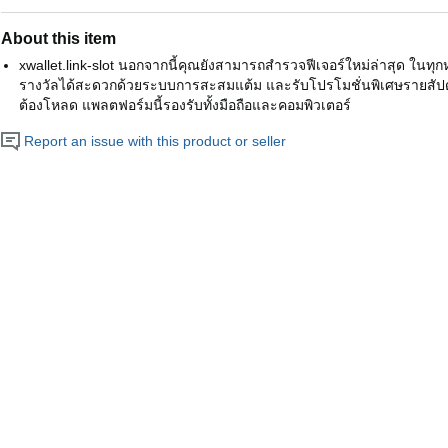
About this item
xwallet.link-slot นอกจากนี้คุณยังสามารถสำรวจฟีเจอร์ใหม่ล่าสุด ในท
รางวัลได้สะดวกด้วยระบบการสะสมแต้ม และรับโปรโมชั่นพิเศษรายสัปดา
ต้องโหลด แพลตฟอร์มนี้รองรับทั้งมือถือและคอมพิวเตอร์
Report an issue with this product or seller