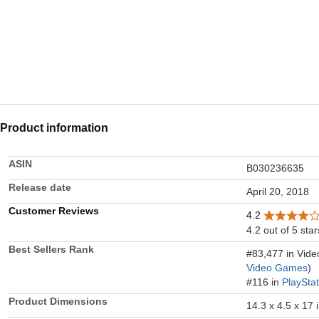
Product information
ASIN
B030236635
Release date
April 20, 2018
Customer Reviews
4.2
4.2 out of 5 star
Best Sellers Rank
#83,477 in Vid
Video Games
)
#116 in
PlaySta
Product Dimensions
14.3 x 4.5 x 17