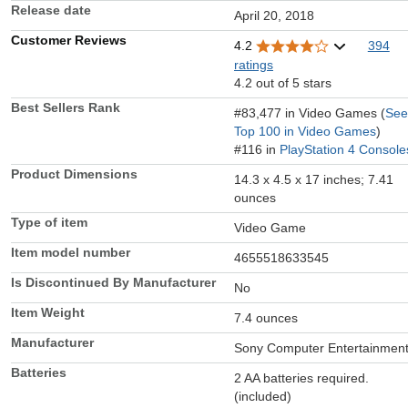
Release date
April 20, 2018
Customer Reviews
4.2
394
ratings
4.2 out of 5 stars
Best Sellers Rank
#83,477 in Video Games (
See
Top 100 in Video Games
)
#116 in
PlayStation 4 Console
Product Dimensions
14.3 x 4.5 x 17 inches; 7.41
ounces
Type of item
Video Game
Item model number
4655518633545
Is Discontinued By Manufacturer
No
Item Weight
7.4 ounces
Manufacturer
Sony Computer Entertainmen
Batteries
2 AA batteries required.
(included)