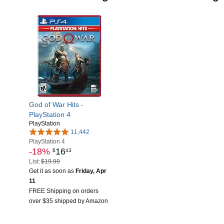
God of War Hits -
PlayStation 4
PlayStation
11,442
PlayStation 4
-18%
16
$
43
List:
$19.99
Get it as soon as
Friday, Apr
11
FREE Shipping on orders
over $35 shipped by Amazon