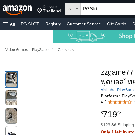
Deliver to
All
Thailand
PG SLOT
Registry
Customer Service
Gift Cards
S
All
›
›
Video Games
PlayStation 4
Consoles
zzgame77 ว
ฟุตบอลไทย
Visit the PlayStat
Platform :
PlaySt
4.2
719
$
98
$123.86 Shipping
Only 1 left in st