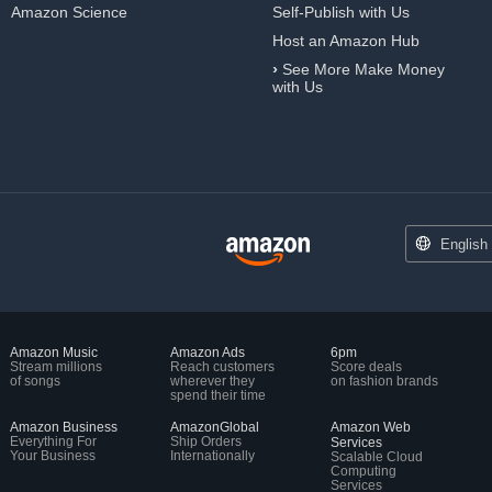
Amazon Science
Self-Publish with Us
Host an Amazon Hub
›
See More Make Money
with Us
English
Amazon Music
Amazon Ads
6pm
Stream millions
Reach customers
Score deals
of songs
wherever they
on fashion brands
spend their time
Amazon Business
AmazonGlobal
Amazon Web
Everything For
Ship Orders
Services
Your Business
Internationally
Scalable Cloud
Computing
Services