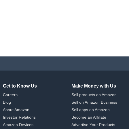
Get to Know Us
Make Money with Us
Careers
Sell products on Amazon
Blog
Sell on Amazon Business
About Amazon
Sell apps on Amazon
Investor Relations
Become an Affiliate
Amazon Devices
Advertise Your Products