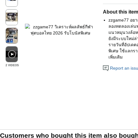
About this ite
zzgame77 อยาก
ลองทดลองเล่นฟร
แนวหมุนวงล้อหรื
ยังมีระบบใหม่ล่
รายวันที่อัปเดตอ
พิเศษ ใช้แลกราง
เพิ่มเติม
2 VIDEOS
Report an issue
Customers who bought this item also bough