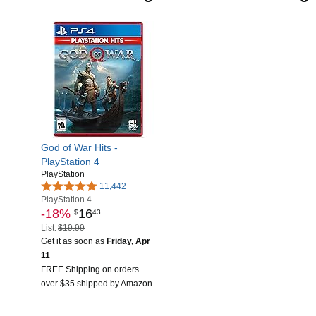
God of War Hits -
PlayStation 4
PlayStation
11,442
PlayStation 4
-18%
16
$
43
List:
$19.99
Get it as soon as
Friday, Apr
11
FREE Shipping on orders
over $35 shipped by Amazon