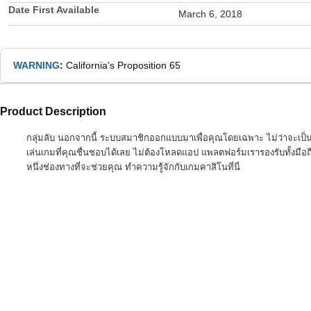
Date First Available
March 6, 2018
WARNING
:
California’s Proposition 65
Product Description
กลุ่มลับ นอกจากนี้ ระบบสมาชิกออกแบบมาเพื่อคุณโดยเฉพาะ ไม่ว่าจะเป็
เล่นเกมที่คุณชื่นชอบได้เลย ไม่ต้องโหลดแอป แพลตฟอร์มเรารองรับทั้งมื
หนึ่งช่องทางที่จะช่วยคุณ ทำความรู้จักกับเกมคาสิโนที่นี่