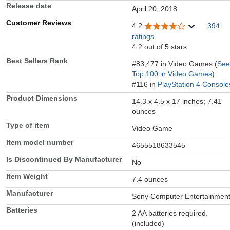
Release date
April 20, 2018
Customer Reviews
4.2
394
ratings
4.2 out of 5 stars
Best Sellers Rank
#83,477 in Video Games (
See
Top 100 in Video Games
)
#116 in
PlayStation 4 Console
Product Dimensions
14.3 x 4.5 x 17 inches; 7.41
ounces
Type of item
Video Game
Item model number
4655518633545
Is Discontinued By Manufacturer
No
Item Weight
7.4 ounces
Manufacturer
Sony Computer Entertainmen
Batteries
2 AA batteries required.
(included)