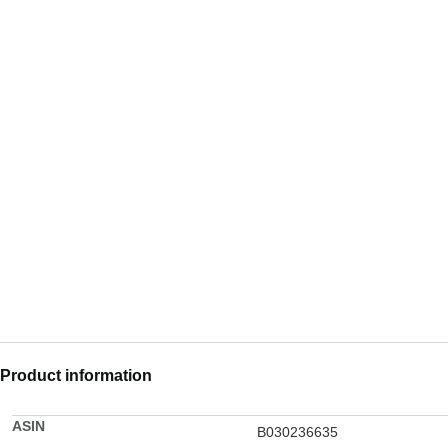
Product information
ASIN
B030236635