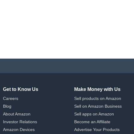
Get to Know Us
Make Money with Us
Careers
Sell products on Amazon
Blog
Sell on Amazon Business
About Amazon
Sell apps on Amazon
Investor Relations
Become an Affiliate
Amazon Devices
Advertise Your Products