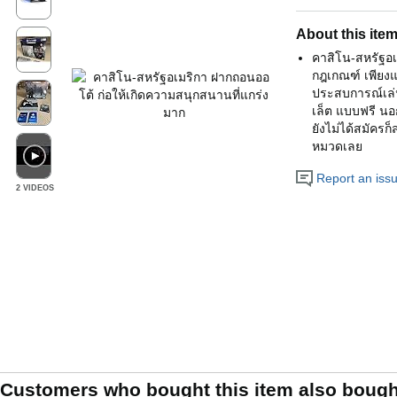
About this ite
คาสิโน-สหรัฐอเม
กฎเกณฑ์ เพียงแ
ประสบการณ์เล่
เล็ต แบบฟรี นอก
ยังไม่ได้สมัคร
หมวดเลย
Report an issue
2 VIDEOS
Customers who bought this item also bough