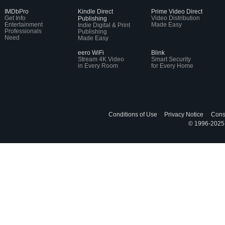
IMDbPro
Kindle Direct
Prime Video Direct
Get Info
Video Distribution
Publishing
Entertainment
Made Easy
Indie Digital & Print
Professionals
Publishing
Need
Made Easy
eero WiFi
Blink
Stream 4K Video
Smart Security
in Every Room
for Every Home
Conditions of Use
Privacy Notice
Cons
© 1996-2025, 