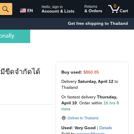
0
Returns
Hello, sign in
EN
& Orders
Cart
Account & Lists
Get free shipping to Thailand
มีขีดจำกัดได้
Buy used:
$860.85
Delivery
Saturday, April 12
to
Thailand
Or fastest delivery
Thursday,
April 10
. Order within
16 hrs 8
mins
Deliver to
Thailand
Used: Very Good
|
Details
Sold by
jerseys4thewin