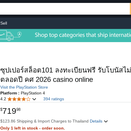
Sell
ซุปเปอร์สล็อต101 ลงทะเบียนฟรี รับโบนัสไม่
ตลอดปี คศ 2026 casino online
Visit the PlayStation Store
Platform :
PlayStation 4
4.2
394 ratings
719
$
98
$123.86 Shipping & Import Charges to Thailand
Details
Only 1 left in stock - order soon.