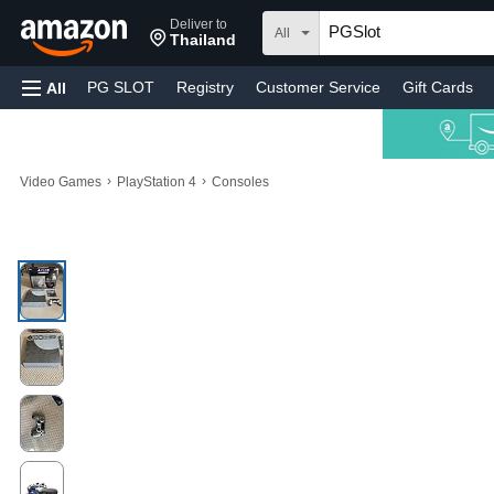
Deliver to
All
Thailand
PG SLOT
Registry
Customer Service
Gift Cards
All
›
›
Video Games
PlayStation 4
Consoles