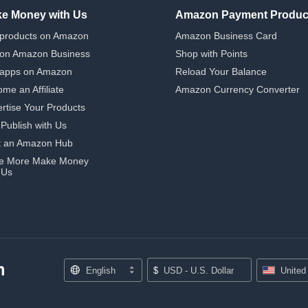
e Money with Us
Amazon Payment Produc
 products on Amazon
Amazon Business Card
 on Amazon Business
Shop with Points
 apps on Amazon
Reload Your Balance
me an Affiliate
Amazon Currency Converter
rtise Your Products
-Publish with Us
t an Amazon Hub
e More Make Money
 Us
English
$
USD - U.S. Dollar
United