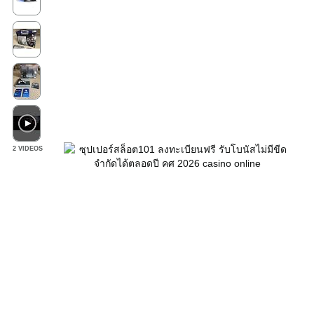
2 VIDEOS