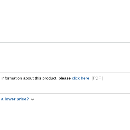
 information about this product, please
click here.
[PDF ]
t a lower price?