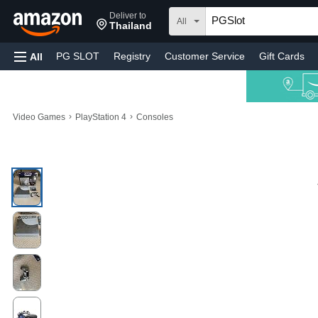
Deliver to
All
Thailand
PG SLOT
Registry
Customer Service
Gift Cards
All
›
›
Video Games
PlayStation 4
Consoles