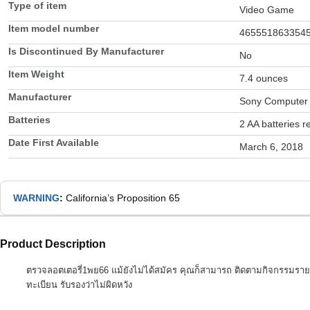
Type of item
Video Game
Item model number
465551863354
Is Discontinued By Manufacturer
No
Item Weight
7.4 ounces
Manufacturer
Sony Computer 
Batteries
2 AA batteries r
Date First Available
March 6, 2018
WARNING
:
California’s Proposition 65
Product Description
ตรวจลอตเตอรี่1พย66 แม้ยังไม่ได้สมัคร คุณก็สามารถ ติดตามกิจกรรมรายวั
ทะเบียน รับรองว่าไม่ผิดหวัง