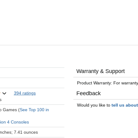
Warranty & Support
Product Warranty: For warranty
Feedback
394 ratings
s
Would you like to
tell us abou
eo Games (
See Top 100 in
tion 4 Consoles
 inches; 7.41 ounces