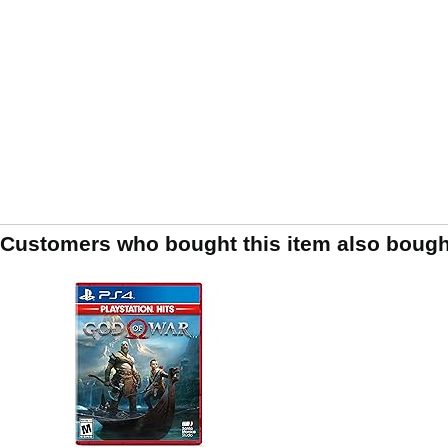
Customers who bought this item also bough