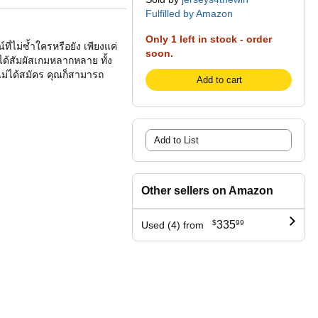
Fulfilled by Amazon
Only 1 left in stock - order
ไม่ซ้ำใครหรือยัง เพียงแค่
soon.
ได้สัมผัสเกมหลากหลาย ทั้ง
ไม่ได้สมัคร คุณก็สามารถ
Add to cart
Add to List
Other sellers on Amazon
$
335
99
Used (4) from