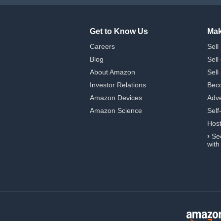
Get to Know Us
Mak
Careers
Sell
Blog
Sell
About Amazon
Sell
Investor Relations
Beco
Amazon Devices
Adve
Amazon Science
Self
Hos
›
Se
with