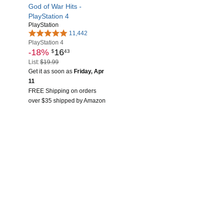
God of War Hits -
PlayStation 4
PlayStation
11,442
PlayStation 4
-18%
16
$
43
List:
$19.99
Get it as soon as
Friday, Apr
11
FREE Shipping on orders
over $35 shipped by Amazon