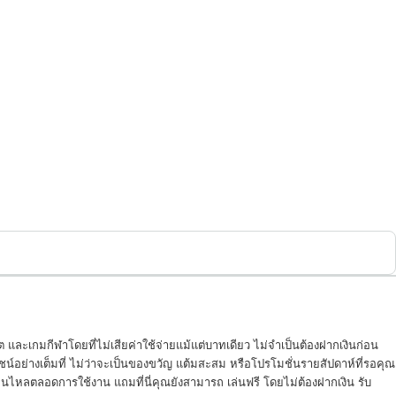
ละเกมกีฬาโดยที่ไม่เสียค่าใช้จ่ายแม้แต่บาทเดียว ไม่จำเป็นต้องฝากเงินก่อน
น์อย่างเต็มที่ ไม่ว่าจะเป็นของขวัญ แต้มสะสม หรือโปรโมชั่นรายสัปดาห์ที่รอคุณ
่นไหลตลอดการใช้งาน แถมที่นี่คุณยังสามารถ เล่นฟรี โดยไม่ต้องฝากเงิน รับ