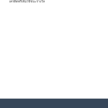
เครดิตฟรีเพื่อใช้ชนะรางวัล