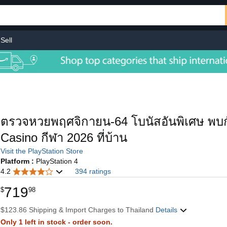
Sell
ตรวจหวยพฤศจิกายน-64 โบนัสอันพิเศษ พบกั
Casino กีฬา 2026 ที่บ้าน
Visit the PlayStation Store
Platform :
PlayStation 4
4.2
394 ratings
719
$
98
$123.86 Shipping & Import Charges to Thailand
Details
Only 1 left in stock - order soon.