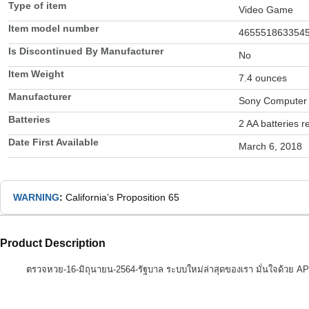
Type of item
Video Game
Item model number
465551863354
Is Discontinued By Manufacturer
No
Item Weight
7.4 ounces
Manufacturer
Sony Computer 
Batteries
2 AA batteries r
Date First Available
March 6, 2018
WARNING
:
California’s Proposition 65
Product Description
ตรวจหวย-16-มิถุนายน-2564-รัฐบาล ระบบใหม่ล่าสุดของเรา มั่นใจด้วย API ลิข