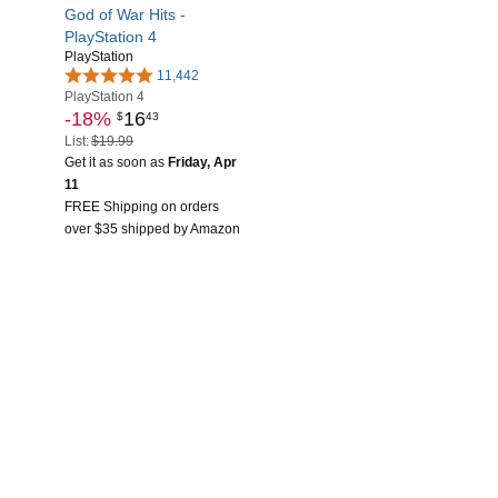
God of War Hits -
PlayStation 4
PlayStation
11,442
PlayStation 4
-18%
16
$
43
List:
$19.99
Get it as soon as
Friday, Apr
11
FREE Shipping on orders
over $35 shipped by Amazon