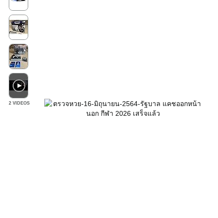
2 VIDEOS