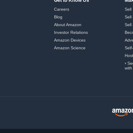
Get to Know Us
Mak
Careers
Sell
Blog
Sell
About Amazon
Sell
Investor Relations
Beco
Amazon Devices
Adve
Amazon Science
Self
Hos
›
Se
with