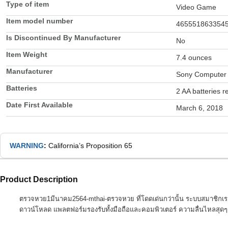
Type of item
Video Game
Item model number
465551863354
Is Discontinued By Manufacturer
No
Item Weight
7.4 ounces
Manufacturer
Sony Computer 
Batteries
2 AA batteries r
Date First Available
March 6, 2018
WARNING
:
California’s Proposition 65
Product Description
ตรวจหวย1มีนาคม2564-mthai-ตรวจหวย ที่โดดเด่นกว่านั้น ระบบสมาชิกเราก็
ดาวน์โหลด แพลตฟอร์มรองรับทั้งมือถือและคอมพิวเตอร์ ความลื่นไหลสุด