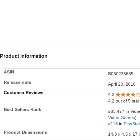
Product information
ASIN
B030236635
Release date
April 20, 2018
Customer Reviews
4.2
4.2 out of 5 star
Best Sellers Rank
#83,477 in Vid
Video Games
)
#116 in
PlaySta
Product Dimensions
14.3 x 4.5 x 17