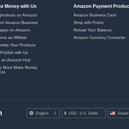
e Money with Us
Amazon Payment Produc
 products on Amazon
Amazon Business Card
 on Amazon Business
Shop with Points
 apps on Amazon
Reload Your Balance
me an Affiliate
Amazon Currency Converter
rtise Your Products
-Publish with Us
t an Amazon Hub
e More Make Money
 Us
English
$
USD - U.S. Dollar
United