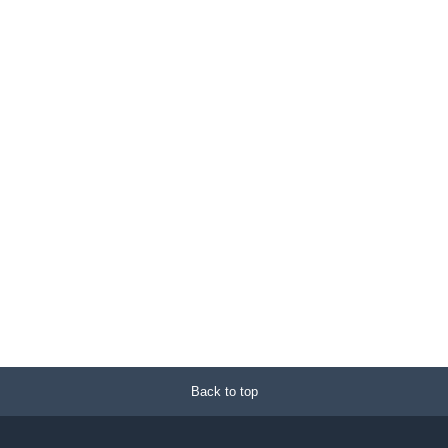
Back to top