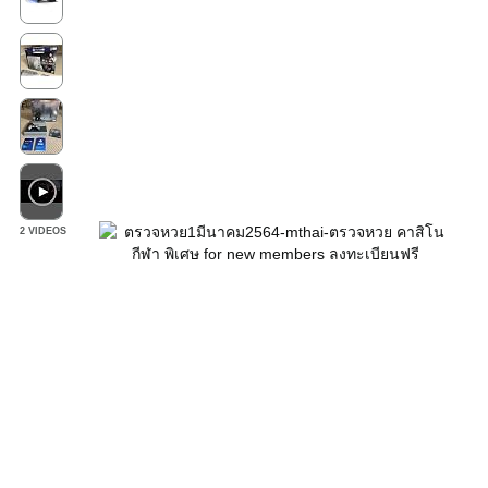
2 VIDEOS