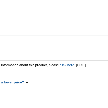
 information about this product, please
click here.
[PDF ]
t a lower price?