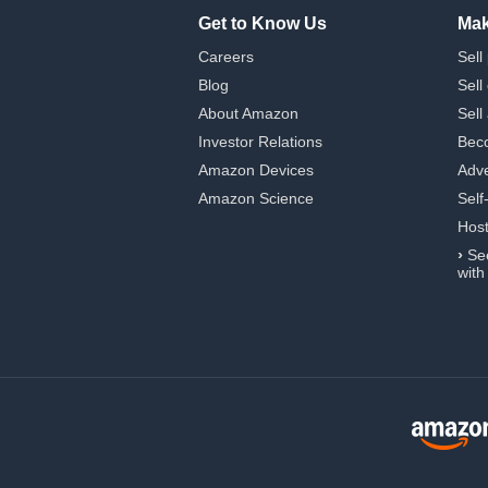
Get to Know Us
Mak
Careers
Sell
Blog
Sell
About Amazon
Sell
Investor Relations
Beco
Amazon Devices
Adve
Amazon Science
Self
Hos
›
Se
with