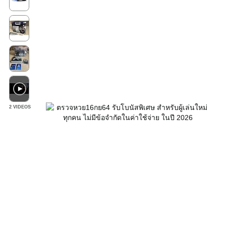
2 VIDEOS