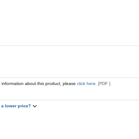
 information about this product, please
click here.
[PDF ]
t a lower price?