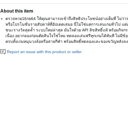
About this item
ตรวจหวย16กย64 ให้คุณสามารถเข้าถึงสิทธิประโยชน์อย่างเต็มที่ ไม่ว
หรือโปรโมชั่นรายสัปดาห์ที่อัปเดตเสมอ นี่ไม่ใช่แค่การเล่นเกมทั่วไป แ
ชนะรางวัลสุดล้ำ ระบบใหม่ล่าสุด มั่นใจด้วย API ลิขสิทธิ์แท้ พร้อมกิจกร
เนื่อง อยากลองก่อนตัดสินใจใช่ไหม ทดลองเล่นฟรีทุกเกมได้ทันที ไม่มีข้อผูก
ครบทั้งเกมหมุนวงล้อหรือสายกีฬา พร้อมสิทธิ์ทดลองและของขวัญหลังล
Report an issue with this product or seller