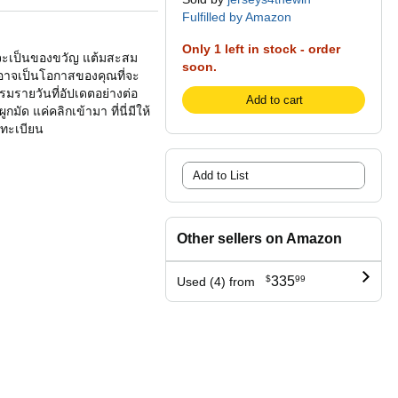
Fulfilled by Amazon
Only 1 left in stock - order
่าจะเป็นของขวัญ แต้มสะสม
soon.
ต่อาจเป็นโอกาสของคุณที่จะ
รมรายวันที่อัปเดตอย่างต่อ
Add to cart
มัด แค่คลิกเข้ามา ที่นี่มีให้
งทะเบียน
Add to List
Other sellers on Amazon
$
335
99
Used (4) from