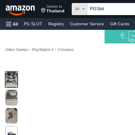
Deliver to
All
Thailand
PG SLOT
Registry
Customer Service
Gift Cards
All
›
›
Video Games
PlayStation 4
Consoles