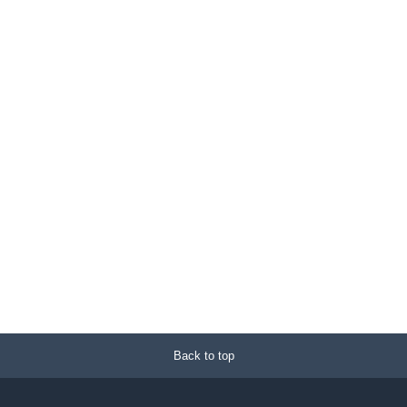
Back to top