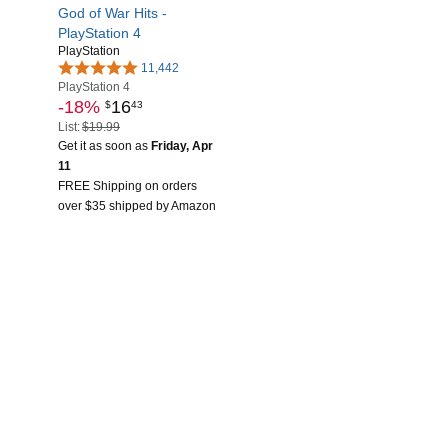
God of War Hits -
PlayStation 4
PlayStation
11,442
PlayStation 4
-18%
16
$
43
List:
$19.99
Get it as soon as
Friday, Apr
11
FREE Shipping on orders
over $35 shipped by Amazon