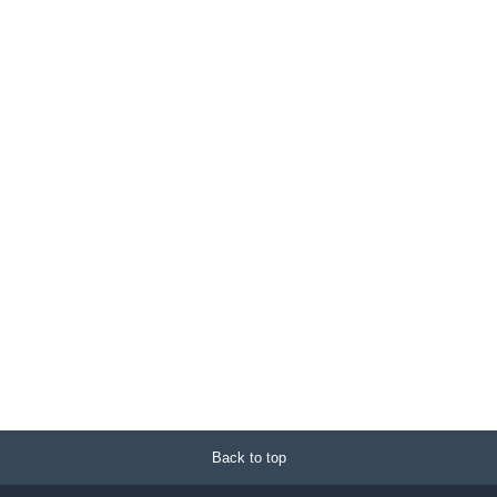
Back to top