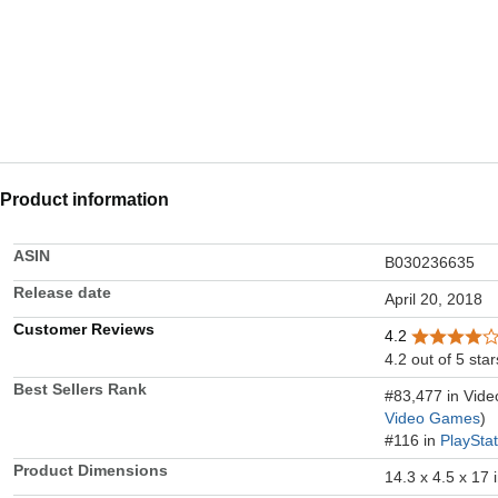
Product information
ASIN
B030236635
Release date
April 20, 2018
Customer Reviews
4.2
4.2 out of 5 star
Best Sellers Rank
#83,477 in Vid
Video Games
)
#116 in
PlaySta
Product Dimensions
14.3 x 4.5 x 17