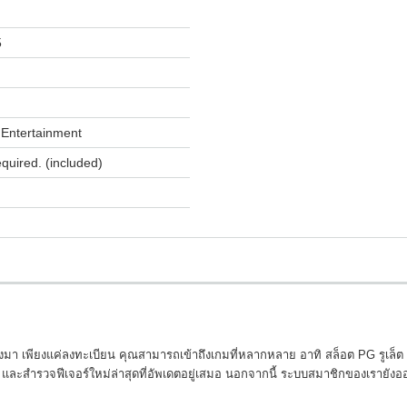
5
Entertainment
equired. (included)
 เพียงแค่ลงทะเบียน คุณสามารถเข้าถึงเกมที่หลากหลาย อาทิ สล็อต PG รูเล็ต แ
 และสำรวจฟีเจอร์ใหม่ล่าสุดที่อัพเดตอยู่เสมอ นอกจากนี้ ระบบสมาชิกของเรายังออก