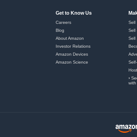
Get to Know Us
Mak
Careers
Sell
Blog
Sell
About Amazon
Sell
Investor Relations
Beco
Amazon Devices
Adve
Amazon Science
Self
Hos
›
Se
with