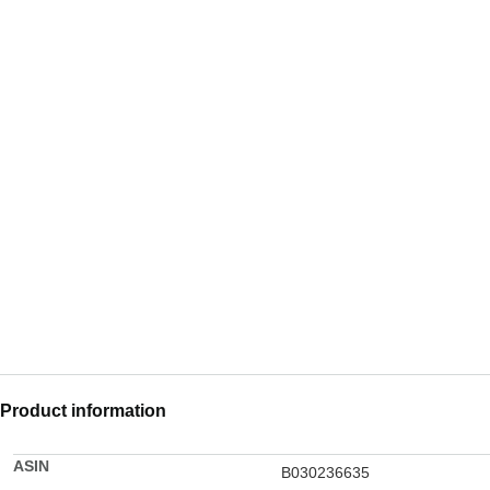
Product information
ASIN
B030236635