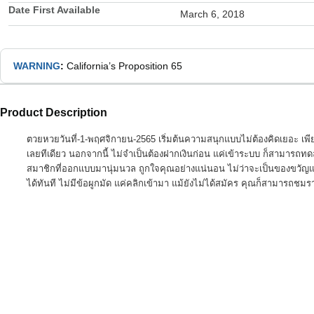
Date First Available
March 6, 2018
WARNING
:
California’s Proposition 65
Product Description
ตวยหวยวันที่-1-พฤศจิกายน-2565 เริ่มต้นความสนุกแบบไม่ต้องคิดเยอะ เพี
เลยทีเดียว นอกจากนี้ ไม่จำเป็นต้องฝากเงินก่อน แค่เข้าระบบ ก็สามารถทด
สมาชิกที่ออกแบบมานุ่มนวล ถูกใจคุณอย่างแน่นอน ไม่ว่าจะเป็นของขวัญแ
ได้ทันที ไม่มีข้อผูกมัด แค่คลิกเข้ามา แม้ยังไม่ได้สมัคร คุณก็สามารถช