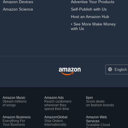
Amazon Devices
Advertise Your Products
Amazon Science
Self-Publish with Us
Host an Amazon Hub
›
See More Make Money
with Us
English
Amazon Music
Amazon Ads
6pm
Stream millions
Reach customers
Score deals
of songs
wherever they
on fashion brands
spend their time
Amazon Business
AmazonGlobal
Amazon Web
Everything For
Ship Orders
Services
Your Business
Internationally
Scalable Cloud