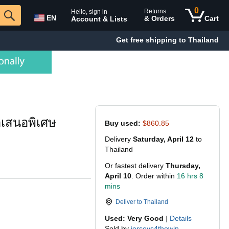
0
Returns
Hello, sign in
EN
& Orders
Cart
Account & Lists
Get free shipping to Thailand
อเสนอพิเศษ
Buy used:
$860.85
Delivery
Saturday, April 12
to
Thailand
Or fastest delivery
Thursday,
April 10
. Order within
16 hrs 8
mins
Deliver to
Thailand
Used: Very Good
|
Details
Sold by
jerseys4thewin