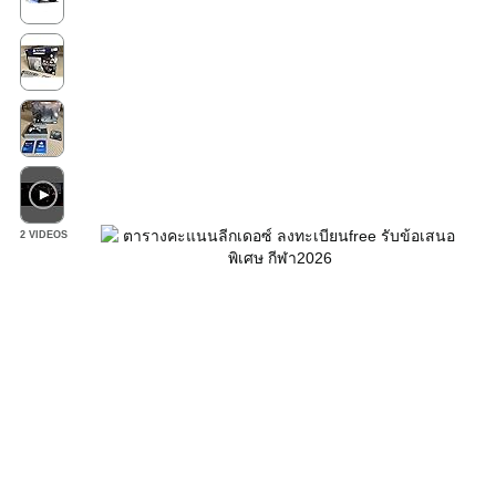
2 VIDEOS