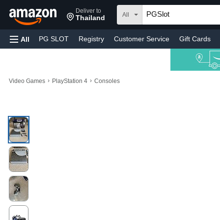
Deliver to
All
Thailand
PG SLOT
Registry
Customer Service
Gift Cards
All
›
›
Video Games
PlayStation 4
Consoles