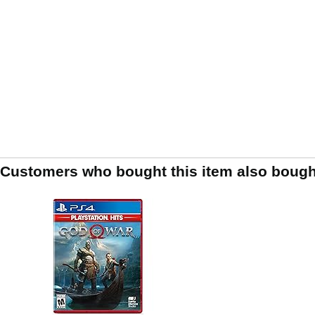
Customers who bought this item also bough