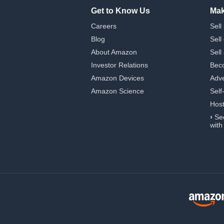
Get to Know Us
Mak
Careers
Sell
Blog
Sell
About Amazon
Sell
Investor Relations
Beco
Amazon Devices
Adve
Amazon Science
Self
Hos
›
Se
with