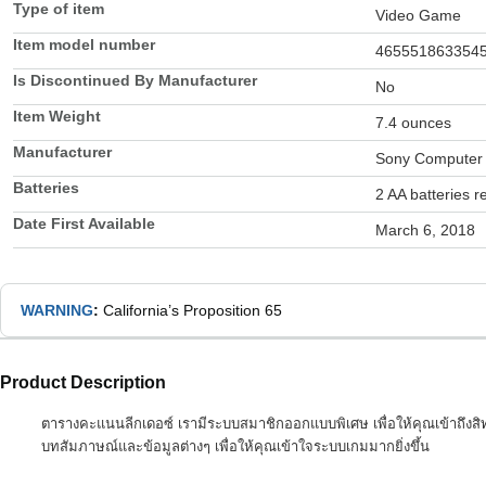
Type of item
Video Game
Item model number
465551863354
Is Discontinued By Manufacturer
No
Item Weight
7.4 ounces
Manufacturer
Sony Computer 
Batteries
2 AA batteries r
Date First Available
March 6, 2018
WARNING
:
California’s Proposition 65
Product Description
ตารางคะแนนลีกเดอซ์ เรามีระบบสมาชิกออกแบบพิเศษ เพื่อให้คุณเข้าถึงสิ
บทสัมภาษณ์และข้อมูลต่างๆ เพื่อให้คุณเข้าใจระบบเกมมากยิ่งขึ้น