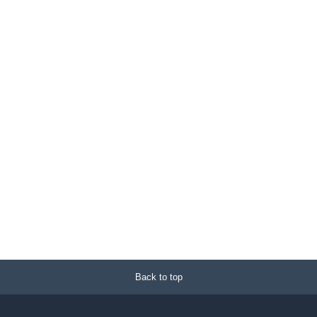
Back to top