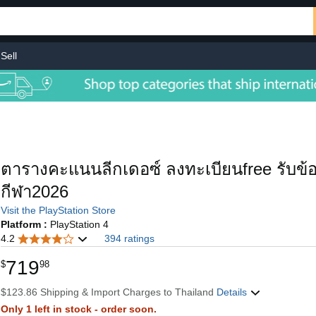
Sell
ตารางคะแนนลีกเดอซ์ ลงทะเบียนfree รับข้
กีฬา2026
Visit the PlayStation Store
Platform :
PlayStation 4
4.2
394 ratings
719
$
98
$123.86 Shipping & Import Charges to Thailand
Details
Only 1 left in stock - order soon.