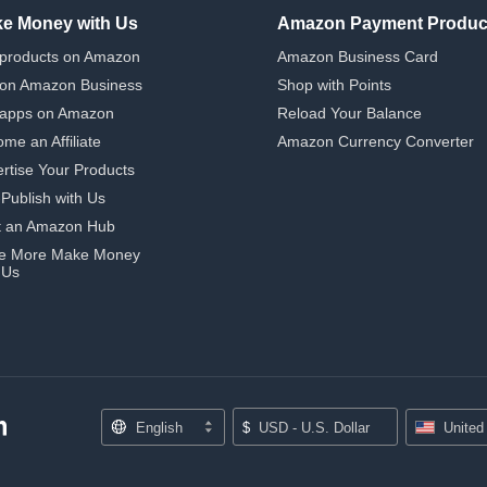
e Money with Us
Amazon Payment Produc
 products on Amazon
Amazon Business Card
 on Amazon Business
Shop with Points
 apps on Amazon
Reload Your Balance
me an Affiliate
Amazon Currency Converter
rtise Your Products
-Publish with Us
t an Amazon Hub
e More Make Money
 Us
English
$
USD - U.S. Dollar
United