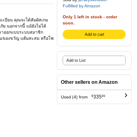
Fulfilled by Amazon
Only 1 left in stock - order
ะเบียน คุณจะได้สัมผัสเกม
soon.
ย นอกจากนี้ แม้ยังไม่ได้
ย เราออกแบบระบบสมาชิก
Add to cart
ะเป็นของขวัญ แต้มสะสม หรือโพ
Add to List
Other sellers on Amazon
$
335
99
Used (4) from