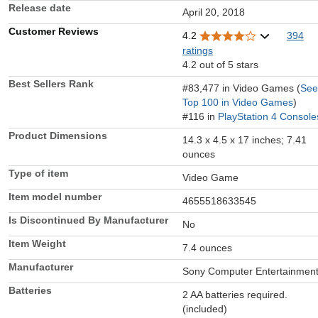
Release date
April 20, 2018
Customer Reviews
4.2
394
ratings
4.2 out of 5 stars
Best Sellers Rank
#83,477 in Video Games (
See
Top 100 in Video Games
)
#116 in
PlayStation 4 Console
Product Dimensions
14.3 x 4.5 x 17 inches; 7.41
ounces
Type of item
Video Game
Item model number
4655518633545
Is Discontinued By Manufacturer
No
Item Weight
7.4 ounces
Manufacturer
Sony Computer Entertainmen
Batteries
2 AA batteries required.
(included)