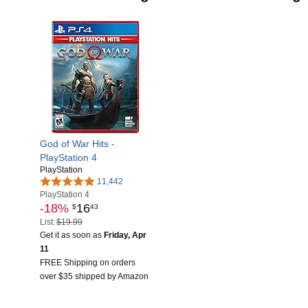
God of War Hits -
PlayStation 4
PlayStation
11,442
PlayStation 4
-18%
16
$
43
List:
$19.99
Get it as soon as
Friday, Apr
11
FREE Shipping on orders
over $35 shipped by Amazon