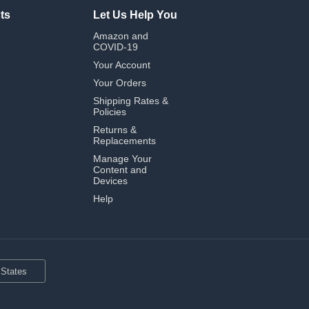
ts
Let Us Help You
Amazon and
COVID-19
Your Account
Your Orders
Shipping Rates &
Policies
Returns &
Replacements
Manage Your
Content and
Devices
Help
 States