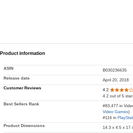
Product information
ASIN
B030236635
Release date
April 20, 2018
Customer Reviews
4.2
4.2 out of 5 star
Best Sellers Rank
#83,477 in Vid
Video Games
)
#116 in
PlaySta
Product Dimensions
14.3 x 4.5 x 17