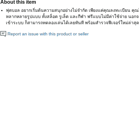
About this item
ฟุตบอล อยากเริ่มต้นความสนุกอย่างไม่จำกัด เพียงแค่คุณลงทะเบียน คุณก
หลากหลายรูปแบบ ทั้งสล็อต รูเล็ต และกีฬา ฟรีแบบไม่มีค่าใช้จ่าย นอกจาก
เข้าระบบ ก็สามารถทดลองเล่นได้เลยทันที พร้อมสำรวจฟีเจอร์ใหม่ล่าส
Report an issue with this product or seller