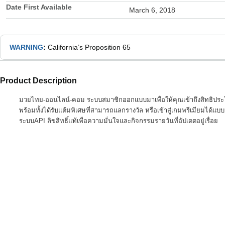
Date First Available
March 6, 2018
WARNING
:
California’s Proposition 65
Product Description
มวยไทย-ออนไลน์-คอม ระบบสมาชิกออกแบบมาเพื่อให้คุณเข้าถึงสิทธิประโย
พร้อมทั้งได้รับแต้มพิเศษที่สามารถแลกรางวัล หรือเข้าสู่เกมพรีเมียมได้แบ
ระบบAPI ลิขสิทธิ์แท้เพื่อความมั่นใจและกิจกรรมรายวันที่อัปเดตอยู่เรื่อย