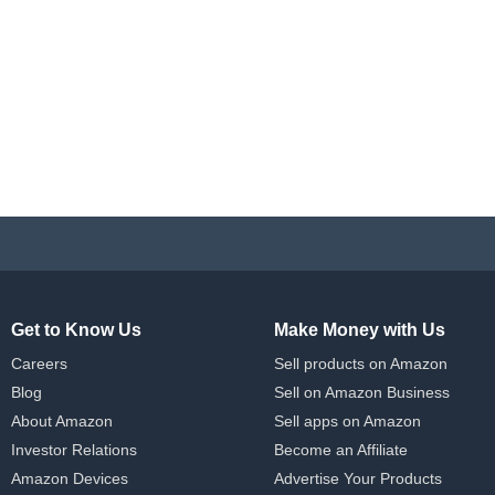
Get to Know Us
Make Money with Us
Careers
Sell products on Amazon
Blog
Sell on Amazon Business
About Amazon
Sell apps on Amazon
Investor Relations
Become an Affiliate
Amazon Devices
Advertise Your Products