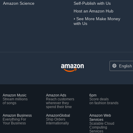
Amazon Science
Self-Publish with Us
Host an Amazon Hub
›
See More Make Money
with Us
English
Amazon Music
Amazon Ads
6pm
Stream millions
Reach customers
Score deals
of songs
wherever they
on fashion brands
spend their time
Amazon Business
AmazonGlobal
Amazon Web
Everything For
Ship Orders
Services
Your Business
Internationally
Scalable Cloud
Computing
Services