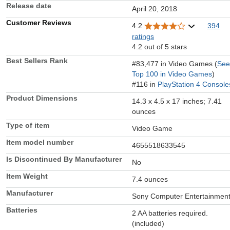
Release date
April 20, 2018
Customer Reviews
4.2
394
ratings
4.2 out of 5 stars
Best Sellers Rank
#83,477 in Video Games (
See
Top 100 in Video Games
)
#116 in
PlayStation 4 Console
Product Dimensions
14.3 x 4.5 x 17 inches; 7.41
ounces
Type of item
Video Game
Item model number
4655518633545
Is Discontinued By Manufacturer
No
Item Weight
7.4 ounces
Manufacturer
Sony Computer Entertainmen
Batteries
2 AA batteries required.
(included)