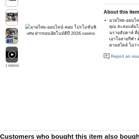
About this ite
มวยไทย-ออนไลน
คุณ สะสมแต้มไ
นรายสัปดาห์ ที่ถ
เอาใจสายกีฬา ด
ตามสไตล์ ไม่ว่า
Report an issue
2 VIDEOS
Customers who bought this item also bough