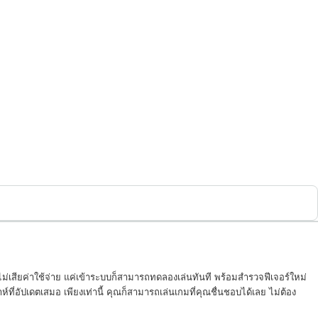
่เสียค่าใช้จ่าย แค่เข้าระบบก็สามารถทดลองเล่นทันที พร้อมสำรวจฟีเจอร์ใหม่
่อัปเดตเสมอ เพียงเท่านี้ คุณก็สามารถเล่นเกมที่คุณชื่นชอบได้เลย ไม่ต้อง