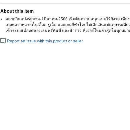
About this item
สลากกินแบ่งรัฐบาล-1มีนาคม-2566 เริ่มต้นความสนุกแบบไร้กังวล เพียงแ
เกมหลากหลายทั้งสล็อต รูเล็ต และเกมกีฬาโดยไม่เสียเงินแม้แต่บาทเดีย
เข้าระบบเพื่อทดลองเล่นฟรีทันที และสำรวจ ฟีเจอร์ใหม่ล่าสุดในทุกหม
Report an issue with this product or seller