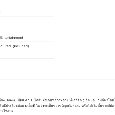
5
Entertainment
equired. (included)
ียงแค่ลงทะเบียน คุณจะได้สัมผัสเกมหลากหลาย ทั้งสล็อต รูเล็ต และเกมกีฬาโดยไม
ธิประโยชน์อย่างเต็มที่ ไม่ว่าจะเป็นของขวัญแต้มสะสม หรือโปรโมชั่นรายสัปดาห์ที
ารใช้งาน