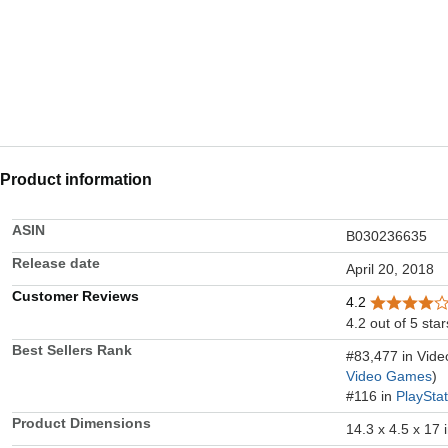
Product information
ASIN
B030236635
Release date
April 20, 2018
Customer Reviews
4.2
4.2 out of 5 star
Best Sellers Rank
#83,477 in Vid
Video Games
)
#116 in
PlaySta
Product Dimensions
14.3 x 4.5 x 17