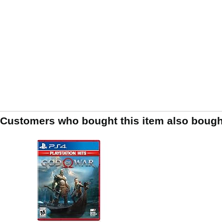
Customers who bought this item also bough