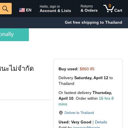
0
Returns
Hello, sign in
EN
& Orders
Cart
Account & Lists
Get free shipping to Thailand
นะไม่จำกัด
Buy used:
$860.85
Delivery
Saturday, April 12
to
Thailand
Or fastest delivery
Thursday,
April 10
. Order within
16 hrs 8
mins
Deliver to
Thailand
Used: Very Good
|
Details
Sold by
jerseys4thewin