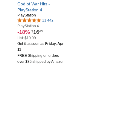
God of War Hits -
PlayStation 4
PlayStation
11,442
PlayStation 4
-18%
16
$
43
List:
$19.99
Get it as soon as
Friday, Apr
11
FREE Shipping on orders
over $35 shipped by Amazon