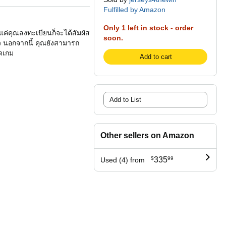
Fulfilled by Amazon
Only 1 left in stock - order
ค่คุณลงทะเบียนก็จะได้สัมผัส
soon.
ว นอกจากนี้ คุณยังสามารถ
วดเกม
Add to cart
Add to List
Other sellers on Amazon
$
335
99
Used (4) from