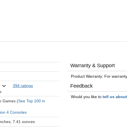
Warranty & Support
Product Warranty: For warranty
Feedback
394 ratings
s
Would you like to
tell us abou
eo Games (
See Top 100 in
tion 4 Consoles
 inches; 7.41 ounces