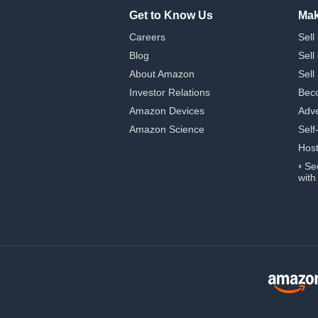
Get to Know Us
Mak
Careers
Sell
Blog
Sell
About Amazon
Sell
Investor Relations
Beco
Amazon Devices
Adve
Amazon Science
Self
Hos
›
Se
with