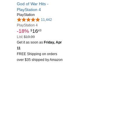
God of War Hits -
PlayStation 4
PlayStation
11,442
PlayStation 4
-18%
16
$
43
List:
$19.99
Get it as soon as
Friday, Apr
11
FREE Shipping on orders
over $35 shipped by Amazon