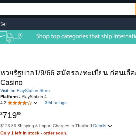
Sell
หวยรัฐบาล1/9/66 สมัครลงทะเบียน ก่อนเลือ
Casino
Visit the PlayStation Store
Platform :
PlayStation 4
4.2
394 ratings
719
$
98
$123.86 Shipping & Import Charges to Thailand
Details
Only 1 left in stock - order soon.