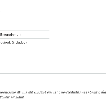
5
Entertainment
equired. (included)
าสู่โลกของเกมคาสิโนและกีฬาแบบไม่จำกัด นอกจากจะได้สัมผัสเกมยอดฮิตอย่าง สล็อ
ใหม่ล่าสุดได้ทันที