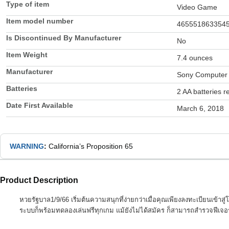
Type of item
Video Game
Item model number
465551863354
Is Discontinued By Manufacturer
No
Item Weight
7.4 ounces
Manufacturer
Sony Computer 
Batteries
2 AA batteries r
Date First Available
March 6, 2018
WARNING
:
California’s Proposition 65
Product Description
หวยรัฐบาล1/9/66 เริ่มต้นความสนุกที่ง่ายกว่าเมื่อคุณเพียงลงทะเบียนเข้
ระบบก็พร้อมทดลองเล่นฟรีทุกเกม แม้ยังไม่ได้สมัคร ก็สามารถสำรวจฟีเจอร์