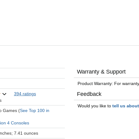
Warranty & Support
Product Warranty: For warranty
Feedback
394 ratings
s
Would you like to
tell us abou
eo Games (
See Top 100 in
tion 4 Consoles
 inches; 7.41 ounces