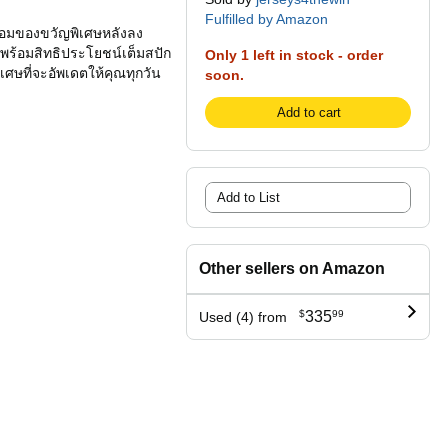
Fulfilled by Amazon
้อมของขวัญพิเศษหลังลง
พร้อมสิทธิประโยชน์เต็มสปัก
Only 1 left in stock - order
ศษที่จะอัพเดตให้คุณทุกวัน
soon.
Add to cart
Add to List
Other sellers on Amazon
$
335
99
Used (4) from