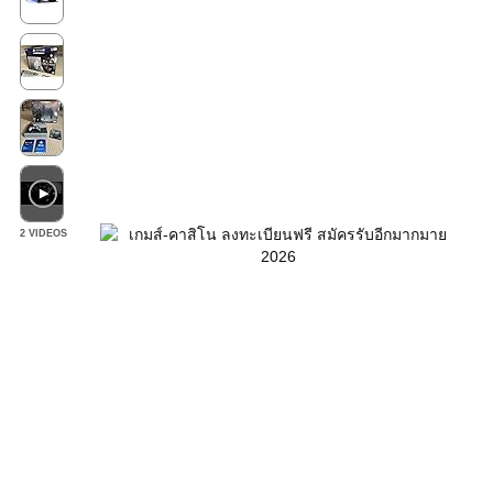
2 VIDEOS