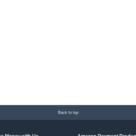
Back to top