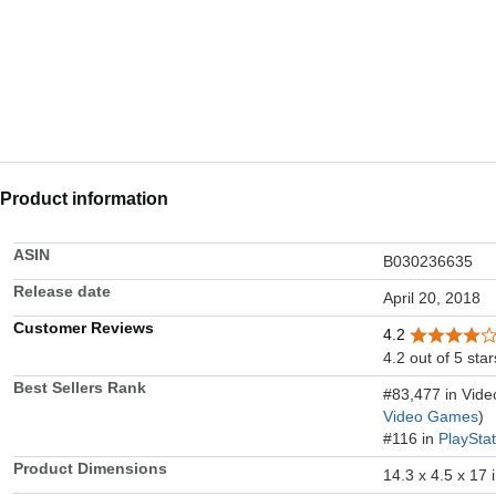
Product information
ASIN
B030236635
Release date
April 20, 2018
Customer Reviews
4.2
4.2 out of 5 star
Best Sellers Rank
#83,477 in Vid
Video Games
)
#116 in
PlaySta
Product Dimensions
14.3 x 4.5 x 17