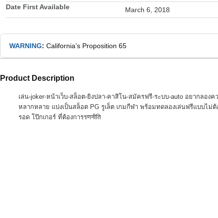
Date First Available
March 6, 2018
WARNING
:
California’s Proposition 65
Product Description
เล่น-joker-หน้าเว็บ-สล็อต-ยิงปลา-คาสิโน-สมัครฟรี-ระบบ-auto อยากลองคว
หลากหลาย แบ่งเป็นสล็อต PG รูเล็ต เกมกีฬา พร้อมทดลองเล่นฟรีแบบไม่ต้อง
รอด โป๊กเกอร์ ที่ต้องการรणनीति