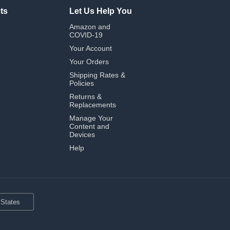
ts
Let Us Help You
Amazon and
COVID-19
Your Account
Your Orders
Shipping Rates &
Policies
Returns &
Replacements
Manage Your
Content and
Devices
Help
 States