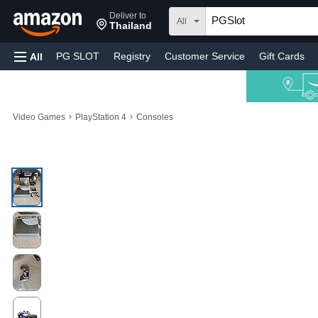
Deliver to
All
Thailand
PG SLOT
Registry
Customer Service
Gift Cards
All
›
›
Video Games
PlayStation 4
Consoles