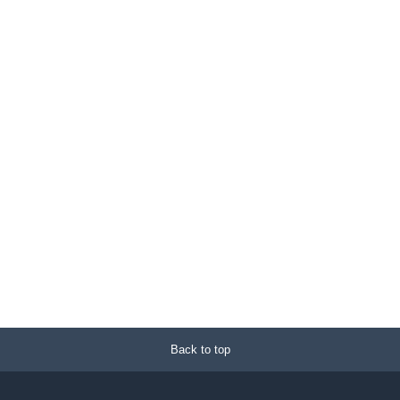
Back to top