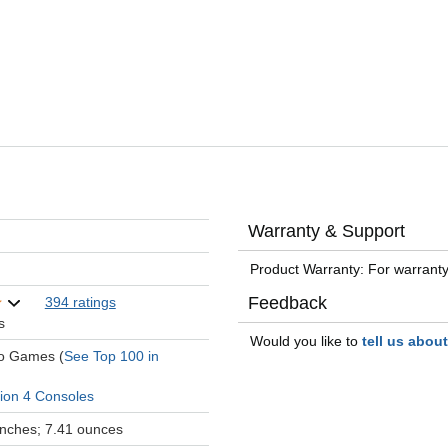
Warranty & Support
Product Warranty: For warranty
Feedback
394 ratings
s
Would you like to
tell us abou
eo Games (
See Top 100 in
tion 4 Consoles
 inches; 7.41 ounces