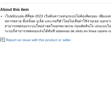
About this item
เว็บพนันบอล-ดีที่สุด-2023 เริ่มต้นความสนุกแบบไม่ต้องคิดเยอะ เพียงแค
หลากหลาย ทั้งสล็อต รูเล็ต และเกมกีฬาโดยไม่เสียค่าใช้จ่ายเลย นอกจากนี้
สามารถทดลองระบบใหม่ล่าสุดในทุกหมวดเกม ก่อนตัดสินใจ เล่นแบบไม่มอ
ระบบก็สามารถทดลองเล่นได้ทันที sistemas de slots en línea casino o
Report an issue with this product or seller