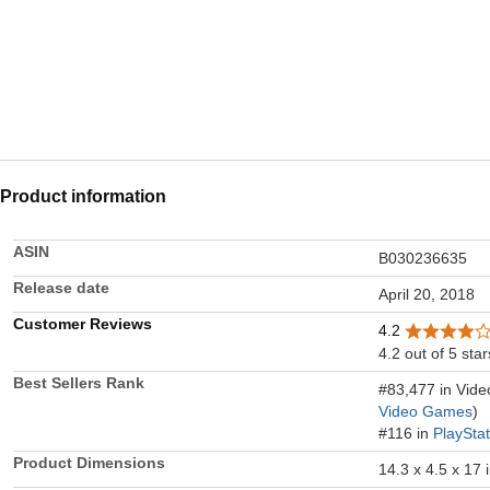
Product information
ASIN
B030236635
Release date
April 20, 2018
Customer Reviews
4.2
4.2 out of 5 star
Best Sellers Rank
#83,477 in Vid
Video Games
)
#116 in
PlaySta
Product Dimensions
14.3 x 4.5 x 17