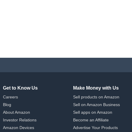
Get to Know Us
Make Money with Us
Careers
Sell products on Amazon
Blog
Sell on Amazon Business
About Amazon
Sell apps on Amazon
Investor Relations
Become an Affiliate
Amazon Devices
Advertise Your Products