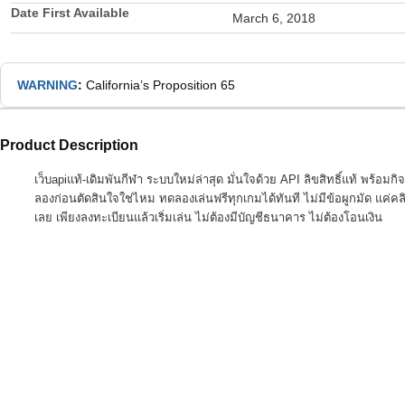
Date First Available
March 6, 2018
WARNING
:
California’s Proposition 65
Product Description
เว็บapiแท้-เดิมพันกีฬา ระบบใหม่ล่าสุด มั่นใจด้วย API ลิขสิทธิ์แท้ พร้อมก
ลองก่อนตัดสินใจใช่ไหม ทดลองเล่นฟรีทุกเกมได้ทันที ไม่มีข้อผูกมัด แค่
เลย เพียงลงทะเบียนแล้วเริ่มเล่น ไม่ต้องมีบัญชีธนาคาร ไม่ต้องโอนเงิน