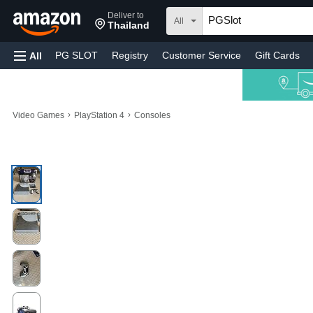
Deliver to
All
Thailand
PG SLOT
Registry
Customer Service
Gift Cards
All
›
›
Video Games
PlayStation 4
Consoles