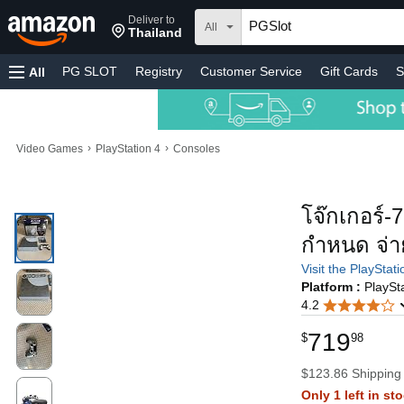
Deliver to
All
Thailand
PG SLOT
Registry
Customer Service
Gift Cards
S
All
›
›
Video Games
PlayStation 4
Consoles
โจ๊กเกอร์-7
กำหนด จ่าย
Visit the PlayStat
Platform :
PlaySt
4.2
719
$
98
$123.86 Shipping
Only 1 left in st