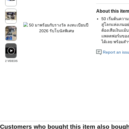
About this ite
50 เริ่มต้นควา
สู่โลกแห่งเกมอย่
ต้องเสียเงินแม้
แพลตฟอร์มของเ
ได้เลย พร้อมสำร
Report an issue
2 VIDEOS
Customers who bought this item also bough