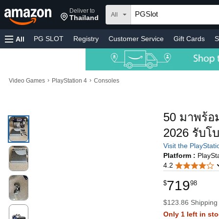
Deliver to
All
Thailand
PG SLOT
Registry
Customer Service
Gift Cards
S
All
›
›
Video Games
PlayStation 4
Consoles
50 มาพร้อม
2026 รับโบ
Visit the PlayStat
Platform :
PlaySt
4.2
719
$
98
$123.86 Shipping
Only 1 left in st