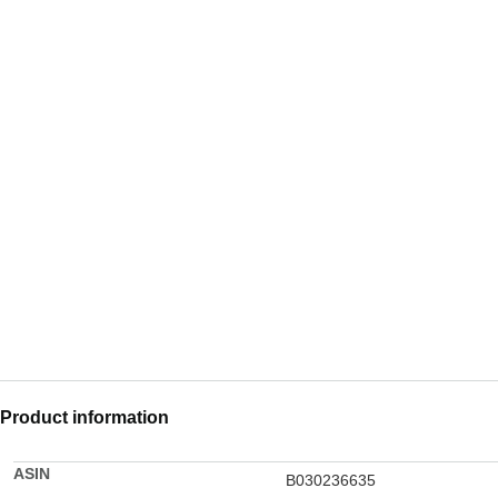
Product information
ASIN
B030236635