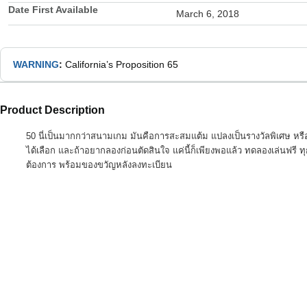
Date First Available
March 6, 2018
WARNING
:
California’s Proposition 65
Product Description
50 นี่เป็นมากกว่าสนามเกม มันคือการสะสมแต้ม แปลงเป็นรางวัลพิเศษ หรือก
ได้เลือก และถ้าอยากลองก่อนตัดสินใจ แค่นี้ก็เพียงพอแล้ว ทดลองเล่นฟรี ท
ต้องการ พร้อมของขวัญหลังลงทะเบียน