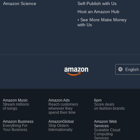
Amazon Science
Self-Publish with Us
Host an Amazon Hub
›
See More Make Money
with Us
English
Amazon Music
Amazon Ads
6pm
Stream millions
Reach customers
Score deals
of songs
wherever they
on fashion brands
spend their time
Amazon Business
AmazonGlobal
Amazon Web
Everything For
Ship Orders
Services
Your Business
Internationally
Scalable Cloud
Computing
Services