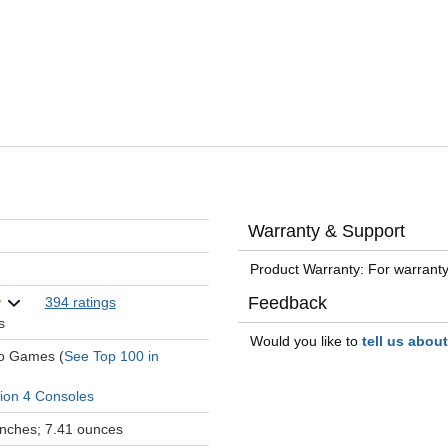
Warranty & Support
Product Warranty: For warranty
Feedback
394 ratings
s
Would you like to
tell us abou
eo Games (
See Top 100 in
tion 4 Consoles
 inches; 7.41 ounces