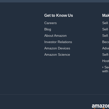
Get to Know Us
Mak
Careers
Sell
Blog
Sell
About Amazon
Sell
Investor Relations
Beco
Amazon Devices
Adve
Amazon Science
Self
Hos
›
Se
with