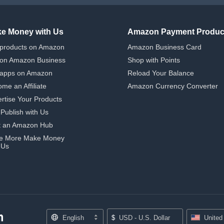
e Money with Us
Amazon Payment Produc
 products on Amazon
Amazon Business Card
 on Amazon Business
Shop with Points
 apps on Amazon
Reload Your Balance
me an Affiliate
Amazon Currency Converter
rtise Your Products
-Publish with Us
t an Amazon Hub
e More Make Money
 Us
English
$
USD - U.S. Dollar
United