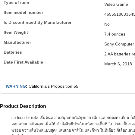
Type of item
Video Game
Item model number
465551863354
Is Discontinued By Manufacturer
No
Item Weight
7.4 ounces
Manufacturer
Sony Computer 
Batteries
2 AA batteries r
Date First Available
March 6, 2018
WARNING
:
California’s Proposition 65
Product Description
co-founder-แปล เริ่มต้นความสนุกแบบไม่ยุ่งยาก เพียงแค่ กดลงทะเบียน ก็
ออกแบบมาเพื่อคุณ เพื่อให้เข้าถึงสิทธิประโยชน์อย่างเต็มที่ ไม่ว่าจะเป
พร้อมความลื่นไหลแบบสุดๆ เล่นเกมคาสิโน และกีฬา ในที่เดียว ก็เลือกเล่น