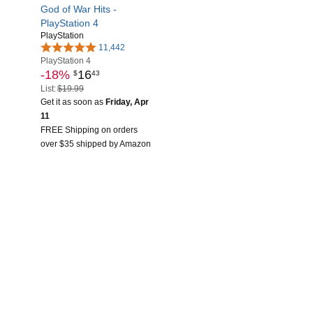
God of War Hits -
PlayStation 4
PlayStation
11,442
PlayStation 4
-18%
16
$
43
List:
$19.99
Get it as soon as
Friday, Apr
11
FREE Shipping on orders
over $35 shipped by Amazon