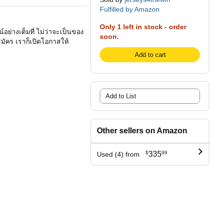
Fulfilled by Amazon
Only 1 left in stock - order
ย่างเต็มที่ ไม่ว่าจะเป็นของ
soon.
มัคร เราก็เปิดโอกาสให้
Add to cart
Add to List
Other sellers on Amazon
$
335
99
Used (4) from