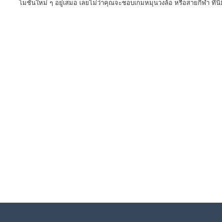
โมชั่นใหม่ ๆ อยู่เสมอ เลยไม่ว่าคุณจะชอบเกมหมุนวงล้อ หรือสายกีฬา ที่