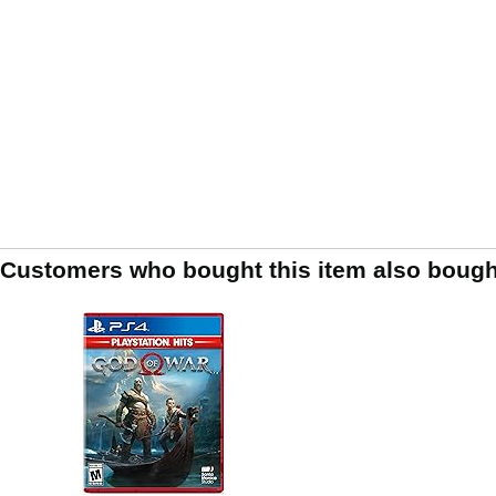
Customers who bought this item also bough