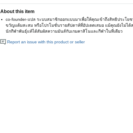
About this item
co-founder-แปล ระบบสมาชิกออกแบบมาเพื่อให้คุณเข้าถึงสิทธิประโยชน์อ
ขวัญแต้มสะสม หรือโปรโมชั่นรายสัปดาห์ที่อัปเดตเสมอ แม้คุณยังไม่ได้ส
นักกีฬาพันธุ์แท้ได้สัมผัสความมันส์กับเกมคาสิโนและกีฬาในที่เดียว
Report an issue with this product or seller