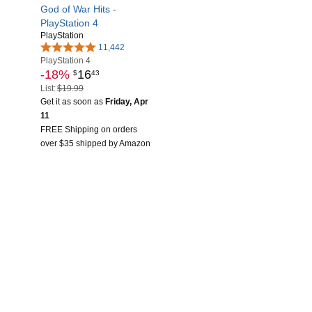
God of War Hits -
PlayStation 4
PlayStation
11,442
PlayStation 4
-18%
16
$
43
List:
$19.99
Get it as soon as
Friday, Apr
11
FREE Shipping on orders
over $35 shipped by Amazon