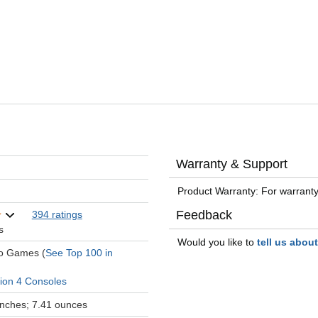
Warranty & Support
Product Warranty: For warranty
Feedback
394 ratings
s
Would you like to
tell us abou
eo Games (
See Top 100 in
tion 4 Consoles
 inches; 7.41 ounces