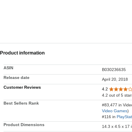
Product information
ASIN
B030236635
Release date
April 20, 2018
Customer Reviews
4.2
4.2 out of 5 star
Best Sellers Rank
#83,477 in Vid
Video Games
)
#116 in
PlaySta
Product Dimensions
14.3 x 4.5 x 17