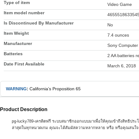
Type of item
Video Game
Item model number
465551863354
Is Discontinued By Manufacturer
No
Item Weight
7.4 ounces
Manufacturer
Sony Computer 
Batteries
2 AA batteries r
Date First Available
March 6, 2018
WARNING
:
California’s Proposition 65
Product Description
pg-lucky789-เครดิตฟรี ระบบสมาชิกออกแบบมาเพื่อให้คุณเข้าถึงสิทธิประโย
ล่าสุดในทุกหมวดเกม คุณจะได้สัมผัสความหลากหลาย หรือ หรือคุณสนใจแ