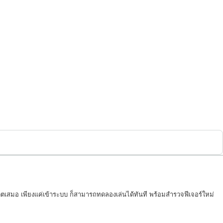
เดตเสมอ เพียงแค่เข้าระบบ ก็สามารถทดลองเล่นได้ทันที พร้อมสำรวจฟีเจอร์ใหม่