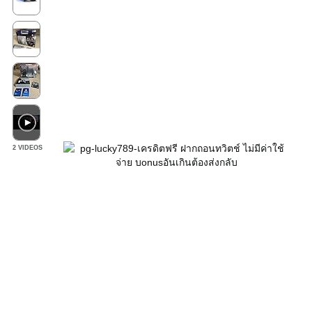
2 VIDEOS