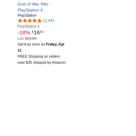
God of War Hits -
PlayStation 4
PlayStation
11,442
PlayStation 4
-18%
16
$
43
List:
$19.99
Get it as soon as
Friday, Apr
11
FREE Shipping on orders
over $35 shipped by Amazon