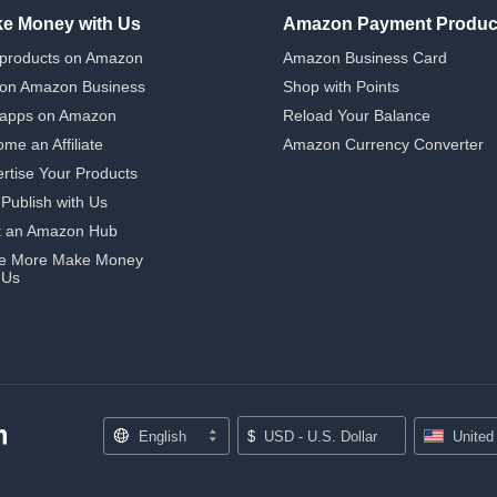
e Money with Us
Amazon Payment Produc
 products on Amazon
Amazon Business Card
 on Amazon Business
Shop with Points
 apps on Amazon
Reload Your Balance
me an Affiliate
Amazon Currency Converter
rtise Your Products
-Publish with Us
t an Amazon Hub
e More Make Money
 Us
English
$
USD - U.S. Dollar
United