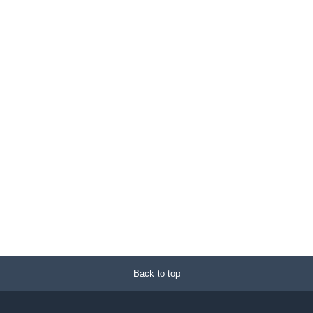
Back to top