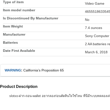
Type of item
Video Game
Item model number
465551863354
Is Discontinued By Manufacturer
No
Item Weight
7.4 ounces
Manufacturer
Sony Computer 
Batteries
2 AA batteries r
Date First Available
March 6, 2018
WARNING
:
California’s Proposition 65
Product Description
slotxo-ฝาก-ถอน-wallet อยากลองก่อนตัดสินใจใช่ไหม ที่นี่มีระบบทดลองเล่น