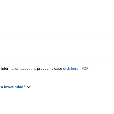
 information about this product, please
click here.
[PDF ]
t a lower price?