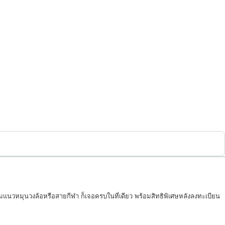
กเกมแนวหมุนวงล้อหรือสายกีฬา ก็เจอครบในที่เดียว พร้อมสิทธิพิเศษหลังลงทะเบียน