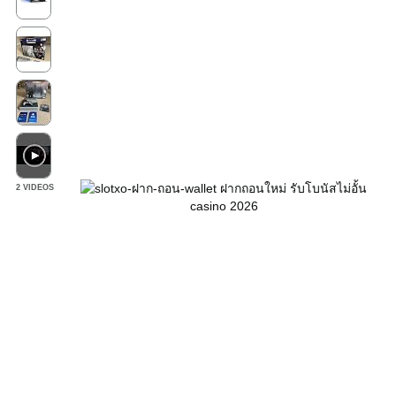
2 VIDEOS