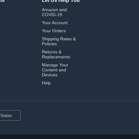
ts
Let Us Help You
Amazon and
COVID-19
Your Account
Your Orders
Shipping Rates &
Policies
Returns &
Replacements
Manage Your
Content and
Devices
Help
 States