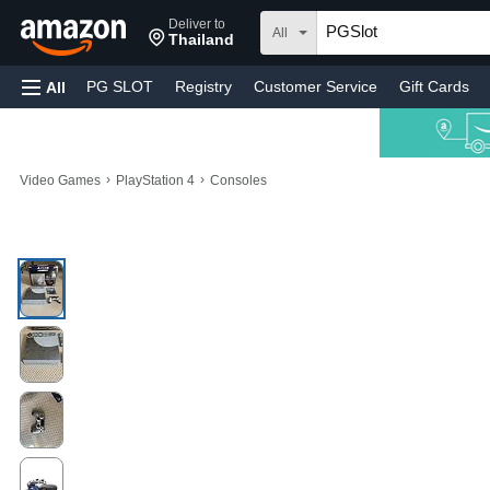
Deliver to
All
Thailand
PG SLOT
Registry
Customer Service
Gift Cards
All
›
›
Video Games
PlayStation 4
Consoles