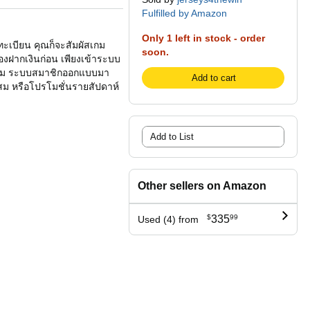
Fulfilled by Amazon
Only 1 left in stock - order
ทะเบียน คุณก็จะสัมผัสเกม
soon.
้องฝากเงินก่อน เพียงเข้าระบบ
ดเกม ระบบสมาชิกออกแบบมา
Add to cart
สะสม หรือโปรโมชั่นรายสัปดาห์
Add to List
Other sellers on Amazon
$
335
99
Used (4) from