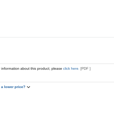
 information about this product, please
click here.
[PDF ]
t a lower price?