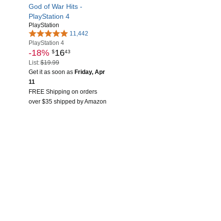
God of War Hits -
PlayStation 4
PlayStation
11,442
PlayStation 4
-18%
16
$
43
List:
$19.99
Get it as soon as
Friday, Apr
11
FREE Shipping on orders
over $35 shipped by Amazon