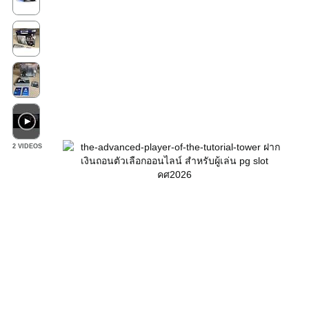
2 VIDEOS