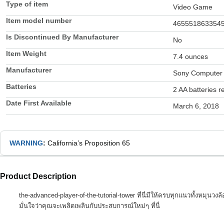
Type of item
Video Game
Item model number
465551863354
Is Discontinued By Manufacturer
No
Item Weight
7.4 ounces
Manufacturer
Sony Computer 
Batteries
2 AA batteries r
Date First Available
March 6, 2018
WARNING
:
California’s Proposition 65
Product Description
the-advanced-player-of-the-tutorial-tower ที่นี่มีให้ครบทุกแนวทั้งหมุน
มั่นใจว่าคุณจะเพลิดเพลินกับประสบการณ์ใหม่ๆ ที่นี่