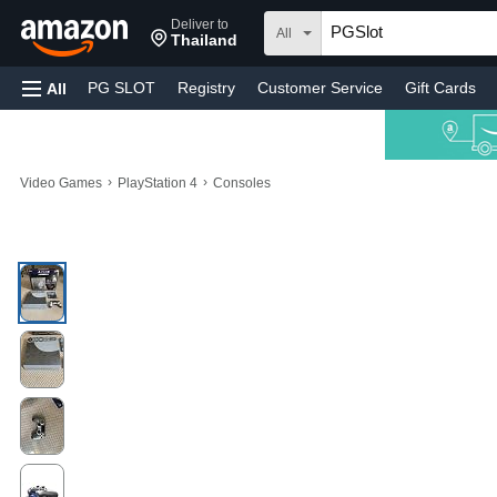
Deliver to
All
Thailand
PG SLOT
Registry
Customer Service
Gift Cards
All
›
›
Video Games
PlayStation 4
Consoles