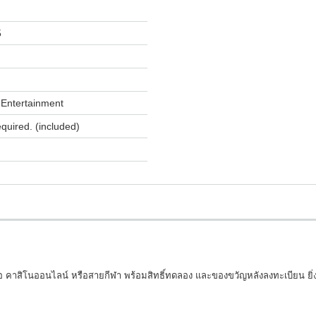
5
Entertainment
equired. (included)
วงล้อ คาสิโนออนไลน์ หรือสายกีฬา พร้อมสิทธิ์ทดลอง และของขวัญหลังลงทะเบียน ยิ่งไ