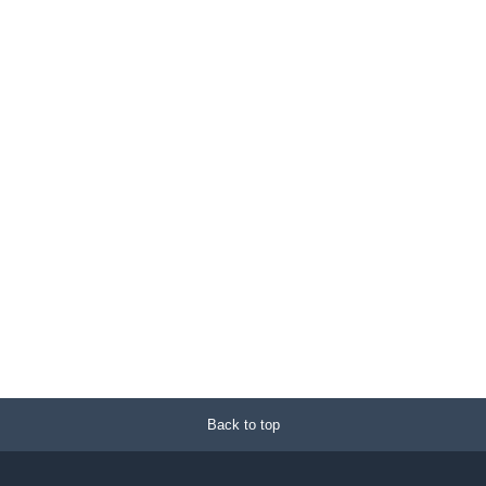
Back to top