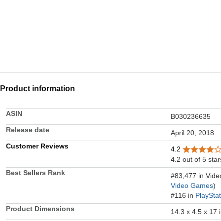
Product information
ASIN
B030236635
Release date
April 20, 2018
Customer Reviews
4.2
4.2 out of 5 star
Best Sellers Rank
#83,477 in Vid
Video Games
)
#116 in
PlaySta
Product Dimensions
14.3 x 4.5 x 17