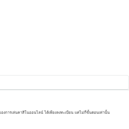
ของการเล่นคาสิโนออนไลน์ ได้เพียงลงทะเบียน แค่ไม่กี่ขั้นตอนเท่านั้น