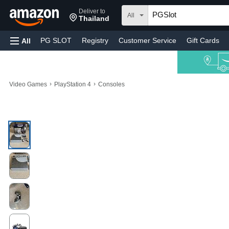
Deliver to
All
Thailand
PG SLOT
Registry
Customer Service
Gift Cards
All
›
›
Video Games
PlayStation 4
Consoles