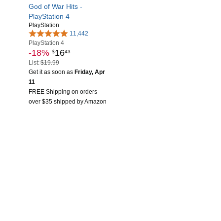
God of War Hits -
PlayStation 4
PlayStation
11,442
PlayStation 4
-18%
16
$
43
List:
$19.99
Get it as soon as
Friday, Apr
11
FREE Shipping on orders
over $35 shipped by Amazon