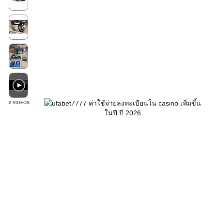
2 VIDEOS