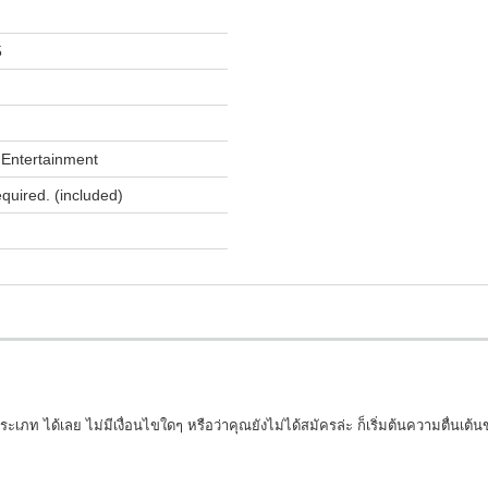
5
Entertainment
equired. (included)
ภท ได้เลย ไม่มีเงื่อนไขใดๆ หรือว่าคุณยังไม่ได้สมัครล่ะ ก็เริ่มต้นความตื่นเต้น