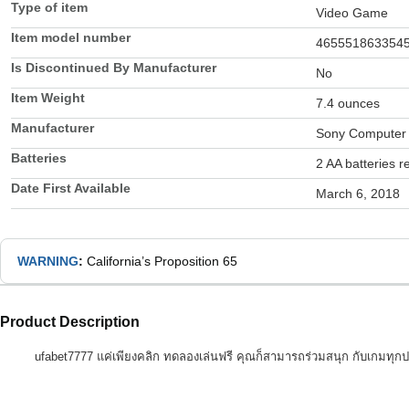
Type of item
Video Game
Item model number
465551863354
Is Discontinued By Manufacturer
No
Item Weight
7.4 ounces
Manufacturer
Sony Computer 
Batteries
2 AA batteries r
Date First Available
March 6, 2018
WARNING
:
California’s Proposition 65
Product Description
ufabet7777 แค่เพียงคลิก ทดลองเล่นฟรี คุณก็สามารถร่วมสนุก กับเกมทุกประเ