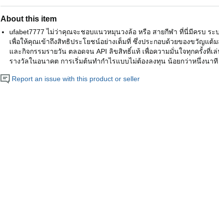
About this item
ufabet7777 ไม่ว่าคุณจะชอบแนวหมุนวงล้อ หรือ สายกีฬา ที่นี่มีครบ
เพื่อให้คุณเข้าถึงสิทธิประโยชน์อย่างเต็มที่ ซึ่งประกอบด้วยของขวัญแ
และกิจกรรมรายวัน ตลอดจน API ลิขสิทธิ์แท้ เพื่อความมั่นใจทุกครั้งที่
รางวัลในอนาคต การเริ่มต้นทำกำไรแบบไม่ต้องลงทุน น้อยกว่าหนึ่งนาที
Report an issue with this product or seller