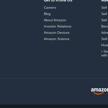
Get to Know Us
Mak
Careers
Sell
Blog
Sell
About Amazon
Sell
Investor Relations
Beco
Amazon Devices
Adve
Amazon Science
Self
Hos
›
Se
with